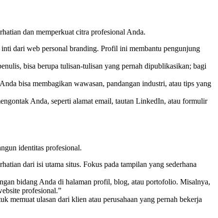
hatian dan memperkuat citra profesional Anda.
h inti dari web personal branding. Profil ini membantu pengunjung
penulis, bisa berupa tulisan-tulisan yang pernah dipublikasikan; bagi
u. Anda bisa membagikan wawasan, pandangan industri, atau tips yang
ngontak Anda, seperti alamat email, tautan LinkedIn, atau formulir
gun identitas profesional.
hatian dari isi utama situs. Fokus pada tampilan yang sederhana
gan bidang Anda di halaman profil, blog, atau portofolio. Misalnya,
bsite profesional.”
k memuat ulasan dari klien atau perusahaan yang pernah bekerja