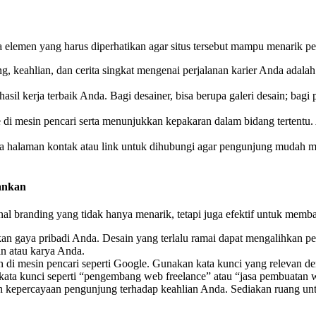
lemen yang harus diperhatikan agar situs tersebut mampu menarik per
g, keahlian, dan cerita singkat mengenai perjalanan karier Anda adala
sil kerja terbaik Anda. Bagi desainer, bisa berupa galeri desain; bagi 
te di mesin pencari serta menunjukkan kepakaran dalam bidang tertent
da halaman kontak atau link untuk dihubungi agar pengunjung mudah me
ankan
 branding yang tidak hanya menarik, tetapi juga efektif untuk memban
an gaya pribadi Anda. Desain yang terlalu ramai dapat mengalihkan per
n atau karya Anda.
di mesin pencari seperti Google. Gunakan kata kunci yang relevan den
a kunci seperti “pengembang web freelance” atau “jasa pembuatan we
kepercayaan pengunjung terhadap keahlian Anda. Sediakan ruang untu