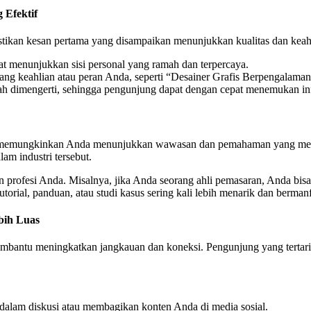
 Efektif
stikan kesan pertama yang disampaikan menunjukkan kualitas dan keah
pat menunjukkan sisi personal yang ramah dan terpercaya.
ang keahlian atau peran Anda, seperti “Desainer Grafis Berpengalaman
dah dimengerti, sehingga pengunjung dapat dengan cepat menemukan in
na memungkinkan Anda menunjukkan wawasan dan pemahaman yang mend
m industri tersebut.
an profesi Anda. Misalnya, jika Anda seorang ahli pemasaran, Anda bisa 
i tutorial, panduan, atau studi kasus sering kali lebih menarik dan berma
bih Luas
mbantu meningkatkan jangkauan dan koneksi. Pengunjung yang tertari
t dalam diskusi atau membagikan konten Anda di media sosial.