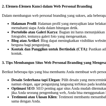
2. Elemen-Elemen Kunci dalam Web Personal Branding
Dalam membangun web personal branding yang sukses, ada beberapa e
Halaman Profil
: Halaman profil yang menyajikan latar belakan
memahami siapa Anda dalam hitungan detik.
Portofolio atau Galeri Karya
: Bagian ini harus menunjukkan ha
fotografer, tentunya galeri foto yang mengesankan.
Blog atau Artikel
: Blog dapat meningkatkan visibilitas websi
berguna bagi pengunjung.
Kontak dan Panggilan untuk Bertindak (CTA)
: Pastikan a
kontak.
3. Tips Membangun Situs Web Personal Branding yang Menges
Berikut beberapa tips yang bisa membantu Anda membuat web personal
Desain Sederhana tapi Elegan
: Pilih desain yang mencermink
namun elegan, agar pengunjung langsung terfokus pada keahlia
Optimasi SEO
: SEO penting agar situs Anda mudah ditemukan 
jika Anda seorang pengembang web, Anda bisa menggunakan kat
Testimoni atau Ulasan Klien
: Testimoni membantu menambah 
sama dengan Anda.