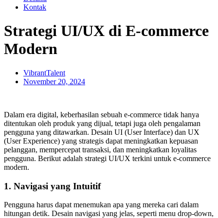
Kontak
Strategi UI/UX di E-commerce
Modern
VibrantTalent
November 20, 2024
Dalam era digital, keberhasilan sebuah e-commerce tidak hanya
ditentukan oleh produk yang dijual, tetapi juga oleh pengalaman
pengguna yang ditawarkan. Desain UI (User Interface) dan UX
(User Experience) yang strategis dapat meningkatkan kepuasan
pelanggan, mempercepat transaksi, dan meningkatkan loyalitas
pengguna. Berikut adalah strategi UI/UX terkini untuk e-commerce
modern.
1.
Navigasi yang Intuitif
Pengguna harus dapat menemukan apa yang mereka cari dalam
hitungan detik. Desain navigasi yang jelas, seperti menu drop-down,