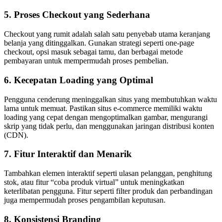
5.
Proses Checkout yang Sederhana
Checkout yang rumit adalah salah satu penyebab utama keranjang
belanja yang ditinggalkan. Gunakan strategi seperti one-page
checkout, opsi masuk sebagai tamu, dan berbagai metode
pembayaran untuk mempermudah proses pembelian.
6.
Kecepatan Loading yang Optimal
Pengguna cenderung meninggalkan situs yang membutuhkan waktu
lama untuk memuat. Pastikan situs e-commerce memiliki waktu
loading yang cepat dengan mengoptimalkan gambar, mengurangi
skrip yang tidak perlu, dan menggunakan jaringan distribusi konten
(CDN).
7.
Fitur Interaktif dan Menarik
Tambahkan elemen interaktif seperti ulasan pelanggan, penghitung
stok, atau fitur “coba produk virtual” untuk meningkatkan
keterlibatan pengguna. Fitur seperti filter produk dan perbandingan
juga mempermudah proses pengambilan keputusan.
8.
Konsistensi Branding