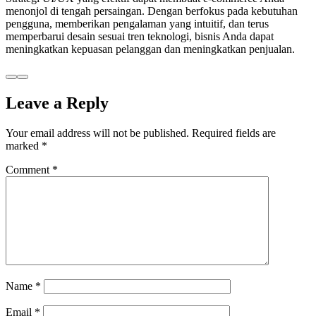
menonjol di tengah persaingan. Dengan berfokus pada kebutuhan
pengguna, memberikan pengalaman yang intuitif, dan terus
memperbarui desain sesuai tren teknologi, bisnis Anda dapat
meningkatkan kepuasan pelanggan dan meningkatkan penjualan.
Leave a Reply
Your email address will not be published.
Required fields are
marked
*
Comment
*
Name
*
Email
*