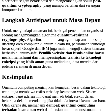
siber perlu segera beradaptasi dan mengembangkan solusi
post-
quantum cryptography
, yang mampu bertahan dari serangan
komputer kuantum.
Langkah Antisipasi untuk Masa Depan
Untuk menghadapi ancaman ini, berbagai peneliti dan organisasi
sedang mengembangkan algoritma
quantum-resistant
cryptography
. Algoritma ini dirancang agar tetap aman meskipun
diserang oleh komputer kuantum. Selain itu, perusahaan teknologi
besar seperti Google dan IBM juga mulai menguji sistem keamanan
berbasis quantum-safe.
Pemilik website dan bisnis online harus
mulai memahami dan mempersiapkan transisi ke teknologi
enkripsi yang lebih aman
guna melindungi data mereka dari
potensi serangan di masa depan.
Kesimpulan
Quantum computing menjanjikan kemajuan besar dalam teknologi,
tetapi juga membawa risiko terhadap keamanan web. Sistem
enkripsi yang ada saat ini dapat menjadi tidak efektif dalam
beberapa dekade mendatang jika tidak ada inovasi keamanan baru.
Oleh karena itu, memahami
dampak quantum computing
terhadap keamanan web
dan bersiap untuk era post-quantum