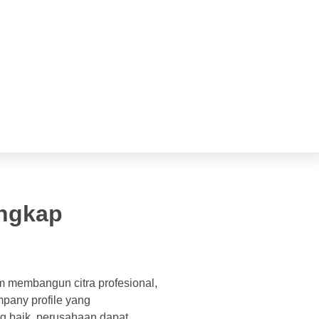
engkap
m membangun citra profesional,
mpany profile yang
g baik, perusahaan dapat