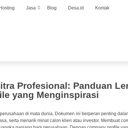
Hosting
Jasa
Blog
Desa.id
Kontak
tra Profesional: Panduan L
le yang Menginspirasi
perusahaan di mata dunia. Dokumen ini berperan penting dala
a, serta menarik minat calon klien atau investor. Membuat co
i jangka panjang bagi perusahaan. Dengan company profile yan