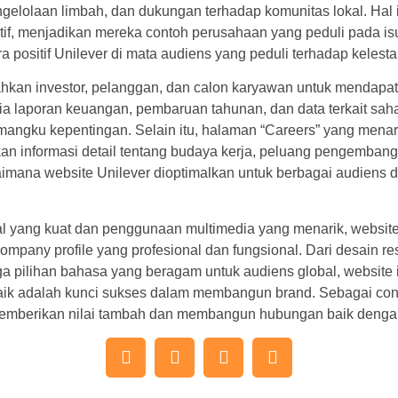
gelolaan limbah, dan dukungan terhadap komunitas lokal. Hal
tif, menjadikan mereka contoh perusahaan yang peduli pada isu
a positif Unilever di mata audiens yang peduli terhadap kelesta
kan investor, pelanggan, dan calon karyawan untuk mendapatk
edia laporan keuangan, pembaruan tahunan, dan data terkait 
angku kepentingan. Selain itu, halaman “Careers” yang menar
n informasi detail tentang budaya kerja, peluang pengembanga
gaimana website Unilever dioptimalkan untuk berbagai audiens
ual yang kuat dan penggunaan multimedia yang menarik, website
company profile yang profesional dan fungsional. Dari desain r
a pilihan bahasa yang beragam untuk audiens global, website
k adalah kunci sukses dalam membangun brand. Sebagai con
 memberikan nilai tambah dan membangun hubungan baik dengan