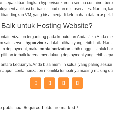
dan cepat dibandingkan hypervisor karena semua container ber
ployment aplikasi berbasis cloud dan microservices. Namun, k
ah dibandingkan VM, yang bisa menjadi kelemahan dalam aspek
Baik untuk Hosting Website?
containerization tergantung pada kebutuhan Anda. Jika Anda mem
m satu server,
hypervisor
adalah pilihan yang lebih baik. Namun
alam deployment, maka
containerization
lebih unggul. Untuk ba
i pilihan terbaik karena mendukung deployment yang lebih cepat
tara keduanya, Anda bisa memilih solusi yang paling sesuai 
 maupun containerization memiliki tempatnya masing-masing dal
e published.
Required fields are marked
*