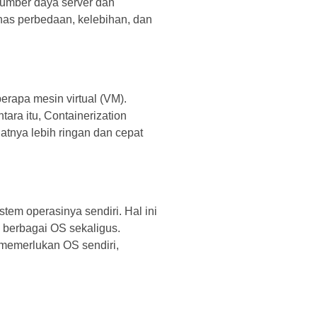
sumber daya server dan
has perbedaan, kelebihan, dan
erapa mesin virtual (VM).
ara itu, Containerization
tnya lebih ringan dan cepat
tem operasinya sendiri. Hal ini
 berbagai OS sekaligus.
memerlukan OS sendiri,