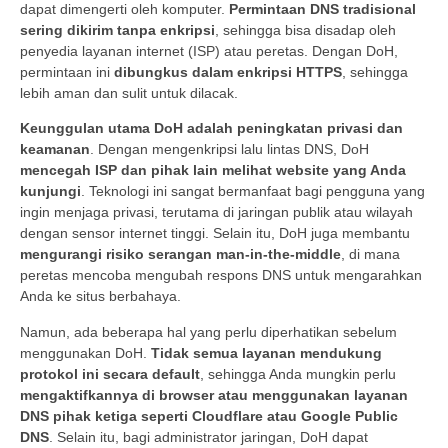
dapat dimengerti oleh komputer.
Permintaan DNS tradisional
sering dikirim tanpa enkripsi
, sehingga bisa disadap oleh
penyedia layanan internet (ISP) atau peretas. Dengan DoH,
permintaan ini
dibungkus dalam enkripsi HTTPS
, sehingga
lebih aman dan sulit untuk dilacak.
Keunggulan utama DoH adalah peningkatan privasi dan
keamanan
. Dengan mengenkripsi lalu lintas DNS, DoH
mencegah ISP dan pihak lain melihat website yang Anda
kunjungi
. Teknologi ini sangat bermanfaat bagi pengguna yang
ingin menjaga privasi, terutama di jaringan publik atau wilayah
dengan sensor internet tinggi. Selain itu, DoH juga membantu
mengurangi risiko serangan man-in-the-middle
, di mana
peretas mencoba mengubah respons DNS untuk mengarahkan
Anda ke situs berbahaya.
Namun, ada beberapa hal yang perlu diperhatikan sebelum
menggunakan DoH.
Tidak semua layanan mendukung
protokol ini secara default
, sehingga Anda mungkin perlu
mengaktifkannya di browser atau menggunakan layanan
DNS pihak ketiga seperti Cloudflare atau Google Public
DNS
. Selain itu, bagi administrator jaringan, DoH dapat