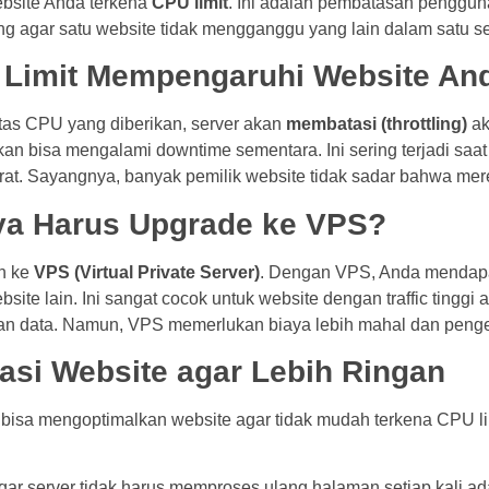
ebsite Anda terkena
CPU limit
. Ini adalah pembatasan penggu
ng agar satu website tidak mengganggu yang lain dalam satu se
Limit Mempengaruhi Website An
tas CPU yang diberikan, server akan
membatasi (throttling)
ak
an bisa mengalami downtime sementara. Ini sering terjadi saat t
erat. Sayangnya, banyak pemilik website tidak sadar bahwa mer
ya Harus Upgrade ke VPS?
ah ke
VPS (Virtual Private Server)
. Dengan VPS, Anda mendap
ite lain. Ini sangat cocok untuk website dengan traffic tinggi 
 data. Namun, VPS memerlukan biaya lebih mahal dan pengel
masi Website agar Lebih Ringan
bisa mengoptimalkan website agar tidak mudah terkena CPU lim
gar server tidak harus memproses ulang halaman setiap kali a