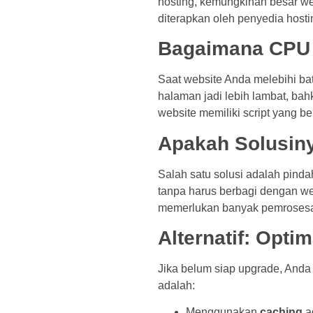
hosting, kemungkinan besar w
diterapkan oleh penyedia hosti
Bagaimana CPU 
Saat website Anda melebihi ba
halaman jadi lebih lambat, bahk
website memiliki script yang b
Apakah Solusin
Salah satu solusi adalah pind
tanpa harus berbagi dengan webs
memerlukan banyak pemrosesan
Alternatif: Opti
Jika belum siap upgrade, Anda 
adalah:
Menggunakan
caching
a