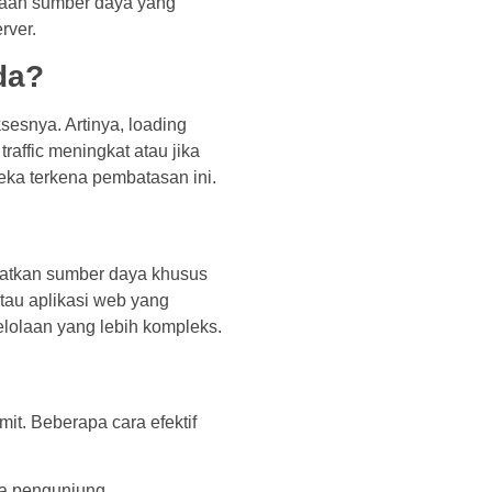
naan sumber daya yang
rver.
da?
sesnya. Artinya, loading
raffic meningkat atau jika
eka terkena pembatasan ini.
atkan sumber daya khusus
atau aplikasi web yang
olaan yang lebih kompleks.
it. Beberapa cara efektif
da pengunjung.