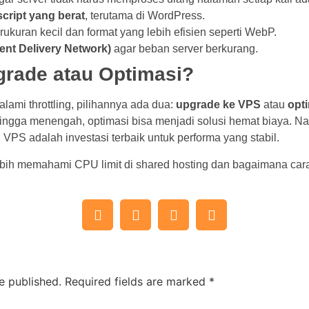
script yang berat
, terutama di WordPress.
uran kecil dan format yang lebih efisien seperti WebP.
nt Delivery Network)
agar beban server berkurang.
rade atau Optimasi?
lami throttling, pilihannya ada dua:
upgrade ke VPS
atau
opt
il hingga menengah, optimasi bisa menjadi solusi hemat biaya. 
PS adalah investasi terbaik untuk performa yang stabil.
 lebih memahami CPU limit di shared hosting dan bagaimana ca
e published.
Required fields are marked
*