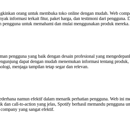
gkinkan orang untuk membuka toko online dengan mudah. Web compan
k informasi terkait fitur, paket harga, dan testimoni dari pengguna.
n pengguna untuk memahami dan mulai menggunakan produk mereka.
man pengguna yang baik dengan desain profesional yang mengedepankan
Pengunjung dapat dengan mudah menemukan informasi tentang produk, h
ogi, menjaga tampilan tetap segar dan relevan.
sederhana namun efektif dalam menarik perhatian pengguna. Web ini m
an call-to-action yang jelas, Spotify berhasil memandu pengguna untu
 company yang sangat efektif.