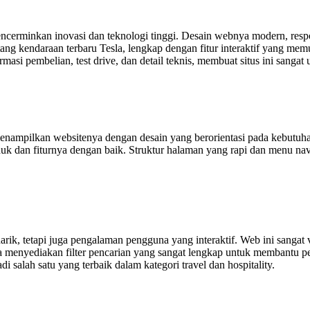
rminkan inovasi dan teknologi tinggi. Desain webnya modern, respon
ang kendaraan terbaru Tesla, lengkap dengan fitur interaktif yang m
si pembelian, test drive, dan detail teknis, membuat situs ini sangat u
enampilkan websitenya dengan desain yang berorientasi pada kebutuha
k dan fiturnya dengan baik. Struktur halaman yang rapi dan menu n
ik, tetapi juga pengalaman pengguna yang interaktif. Web ini sangat 
uga menyediakan filter pencarian yang sangat lengkap untuk membant
di salah satu yang terbaik dalam kategori travel dan hospitality.