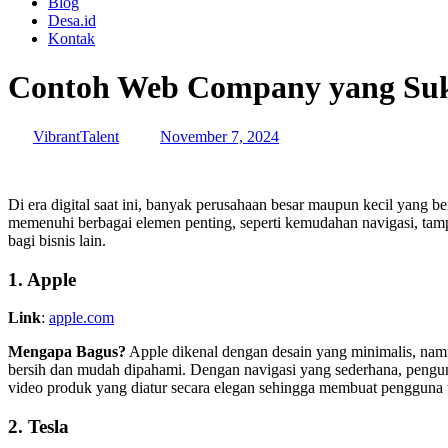
Blog
Desa.id
Kontak
Contoh Web Company yang Suks
VibrantTalent
November 7, 2024
Di era digital saat ini, banyak perusahaan besar maupun kecil yang
memenuhi berbagai elemen penting, seperti kemudahan navigasi, tamp
bagi bisnis lain.
1.
Apple
Link
:
apple.com
Mengapa Bagus?
Apple dikenal dengan desain yang minimalis, namu
bersih dan mudah dipahami. Dengan navigasi yang sederhana, pengunj
video produk yang diatur secara elegan sehingga membuat pengguna t
2.
Tesla