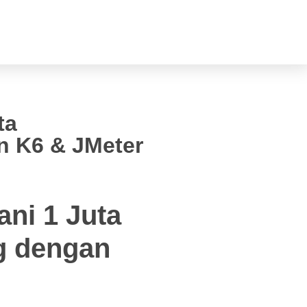
ta
n K6 & JMeter
ni 1 Juta
g dengan