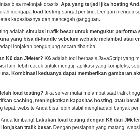
lintas bisa melonjak drastis.
Apa yang terjadi jika hosting And
Itulah mengapa
load testing
sangat penting. Dengan menguji ser
 batas kapasitasnya dan mencegah gangguan.
ting adalah
simulasi trafik besar untuk mengukur performa s
na yang bisa di-handle sebelum website melambat atau er
dapi lonjakan pengunjung secara tiba-tiba.
n K6 dan JMeter?
K6
adalah tool berbasis JavaScript yang 
 sisi lain, lebih cocok untuk menguji aplikasi yang kompleks, sep
guna.
Kombinasi keduanya dapat memberikan gambaran aku
elah load testing?
Jika server mulai melambat saat trafik tingg
an caching, meningkatkan kapasitas hosting, atau beralih
 tepat, website Anda bisa lebih stabil menghadapi banyak pe
e Anda tumbang!
Lakukan load testing dengan K6 dan JMete
lonjakan trafik besar.
Dengan persiapan yang matang, website