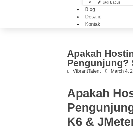
Jadi Bagus
Blog
Desa.id
Kontak
Apakah Hostin
Pengunjung? S
VibrantTalent
March 4, 
Apakah Hos
Pengunjung
K6 & JMete