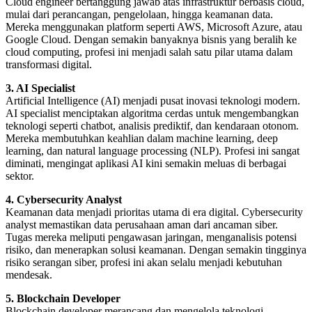
Cloud engineer bertanggung jawab atas infrastruktur berbasis cloud,
mulai dari perancangan, pengelolaan, hingga keamanan data.
Mereka menggunakan platform seperti AWS, Microsoft Azure, atau
Google Cloud. Dengan semakin banyaknya bisnis yang beralih ke
cloud computing, profesi ini menjadi salah satu pilar utama dalam
transformasi digital.
3. AI Specialist
Artificial Intelligence (AI) menjadi pusat inovasi teknologi modern.
AI specialist menciptakan algoritma cerdas untuk mengembangkan
teknologi seperti chatbot, analisis prediktif, dan kendaraan otonom.
Mereka membutuhkan keahlian dalam machine learning, deep
learning, dan natural language processing (NLP). Profesi ini sangat
diminati, mengingat aplikasi AI kini semakin meluas di berbagai
sektor.
4. Cybersecurity Analyst
Keamanan data menjadi prioritas utama di era digital. Cybersecurity
analyst memastikan data perusahaan aman dari ancaman siber.
Tugas mereka meliputi pengawasan jaringan, menganalisis potensi
risiko, dan menerapkan solusi keamanan. Dengan semakin tingginya
risiko serangan siber, profesi ini akan selalu menjadi kebutuhan
mendesak.
5. Blockchain Developer
Blockchain developer merancang dan mengelola teknologi