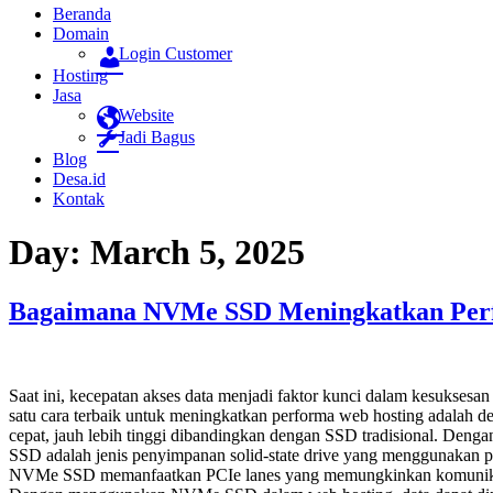
Beranda
Domain
Login Customer
Hosting
Jasa
Website
Jadi Bagus
Blog
Desa.id
Kontak
Day:
March 5, 2025
Bagaimana NVMe SSD Meningkatkan Perf
Saat ini, kecepatan akses data menjadi faktor kunci dalam kesukses
satu cara terbaik untuk meningkatkan performa web hosting adala
cepat, jauh lebih tinggi dibandingkan dengan SSD tradisional. D
SSD adalah jenis penyimpanan solid-state drive yang menggunakan
NVMe SSD memanfaatkan PCIe lanes yang memungkinkan komunikasi leb